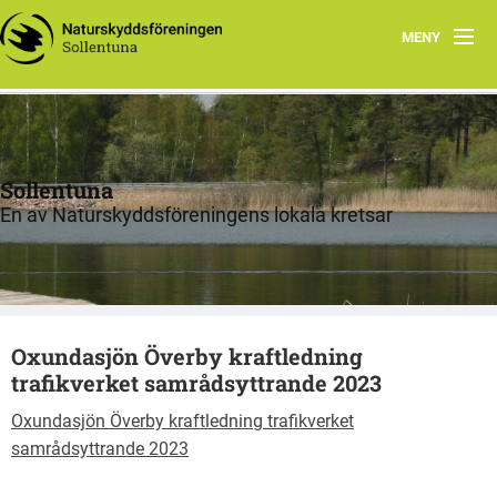
MENY
Hem
Om oss
Sollentuna
Aktuella frågor
En av Naturskyddsföreningens lokala kretsar
Verksamheter
Natur
Oxundasjön Överby kraftledning
Böcker och stigar
trafikverket samrådsyttrande 2023
Remisser
Oxundasjön Överby kraftledning trafikverket
samrådsyttrande 2023