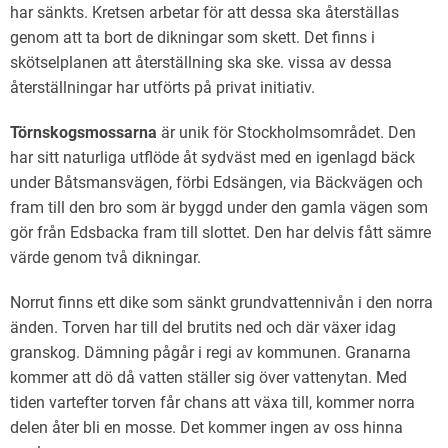
har sänkts. Kretsen arbetar för att dessa ska återställas
genom att ta bort de dikningar som skett. Det finns i
skötselplanen att återställning ska ske. vissa av dessa
återställningar har utförts på privat initiativ.
Törnskogsmossarna
är unik för Stockholmsområdet. Den
har sitt naturliga utflöde åt sydväst med en igenlagd bäck
under Båtsmansvägen, förbi Edsängen, via Bäckvägen och
fram till den bro som är byggd under den gamla vägen som
gör från Edsbacka fram till slottet. Den har delvis fått sämre
värde genom två dikningar.
Norrut finns ett dike som sänkt grundvattennivån i den norra
änden. Torven har till del brutits ned och där växer idag
granskog. Dämning pågår i regi av kommunen. Granarna
kommer att dö då vatten ställer sig över vattenytan. Med
tiden vartefter torven får chans att växa till, kommer norra
delen åter bli en mosse. Det kommer ingen av oss hinna