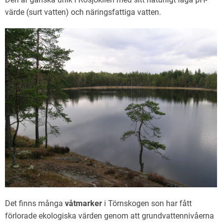
värde (surt vatten) och näringsfattiga vatten.
Det finns många
våtmarker
i Törnskogen son har fått
förlorade ekologiska värden genom att grundvattennivåerna