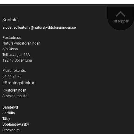
Kontakt
Till toppen
E-post sollentuna@naturskyddsforeningen.se
Postadress
Naturskyddsföreningen
c/o Olson
Telllusvägen 46A
192 47 Sollentuna
Plusgirokonto:
84 44 21 - 8
Föreningslänkar
Riksföreningen
Stockholms län
Danderyd
Järfälla
Täby
Upplands-Väsby
Stockholm