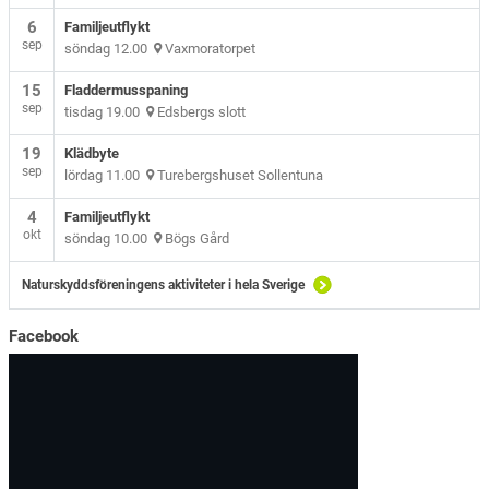
6
Familjeutflykt
sep
söndag 12.00
Vaxmoratorpet
15
Fladdermusspaning
sep
tisdag 19.00
Edsbergs slott
19
Klädbyte
sep
lördag 11.00
Turebergshuset Sollentuna
4
Familjeutflykt
okt
söndag 10.00
Bögs Gård
Naturskyddsföreningens aktiviteter i hela Sverige
Facebook