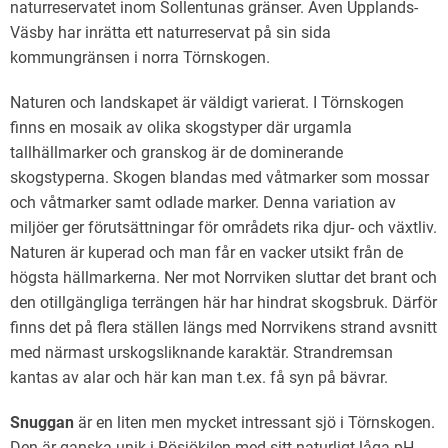
naturreservatet inom Sollentunas gränser. Även Upplands-
Väsby har inrätta ett naturreservat på sin sida
kommungränsen i norra Törnskogen.
Naturen och landskapet är väldigt varierat. I Törnskogen
finns en mosaik av olika skogstyper där urgamla
tallhällmarker och granskog är de dominerande
skogstyperna. Skogen blandas med våtmarker som mossar
och våtmarker samt odlade marker. Denna variation av
miljöer ger förutsättningar för områdets rika djur- och växtliv.
Naturen är kuperad och man får en vacker utsikt från de
högsta hällmarkerna. Ner mot Norrviken sluttar det brant och
den otillgängliga terrängen här har hindrat skogsbruk. Därför
finns det på flera ställen längs med Norrvikens strand avsnitt
med närmast urskogsliknande karaktär. Strandremsan
kantas av alar och här kan man t.ex. få syn på bävrar.
Snuggan
är en liten men mycket intressant sjö i Törnskogen.
Den är ganska unik i Rösjökilen med sitt naturligt låga pH-