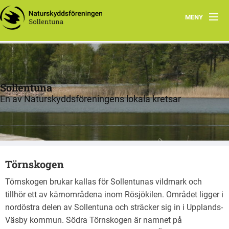
MENY
Hem
Om oss
Sollentuna
Aktuella frågor
En av Naturskyddsföreningens lokala kretsar
Verksamheter
Natur
Törnskogen
Böcker och stigar
Törnskogen brukar kallas för Sollentunas vildmark och
Remisser
tillhör ett av kärnområdena inom Rösjökilen. Området ligger i
nordöstra delen av Sollentuna och sträcker sig in i Upplands-
Väsby kommun. Södra Törnskogen är namnet på