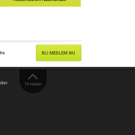
dra
BLI MEDLEM NU
dier
Till toppen