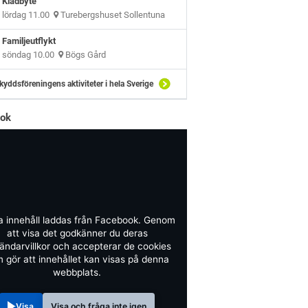
Klädbyte
lördag 11.00
Turebergshuset Sollentuna
Familjeutflykt
söndag 10.00
Bögs Gård
kyddsföreningens aktiviteter i hela Sverige
ook
a innehåll laddas från Facebook. Genom
att visa det godkänner du deras
ändarvillkor och accepterar de cookies
 gör att innehållet kan visas på denna
webbplats.
Visa
Visa och fråga inte igen