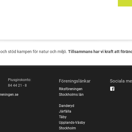
och stöd kampen för natur och miljö.
Tillsammans har vi kraft att förän
Plusgirokonto:
Föreningslänkar
Sociala me
84 44 21 - 8
Riksföreningen
reningen.se
Stockholms län
Danderyd
Järfälla
Täby
Upplands-Väsby
Stockholm