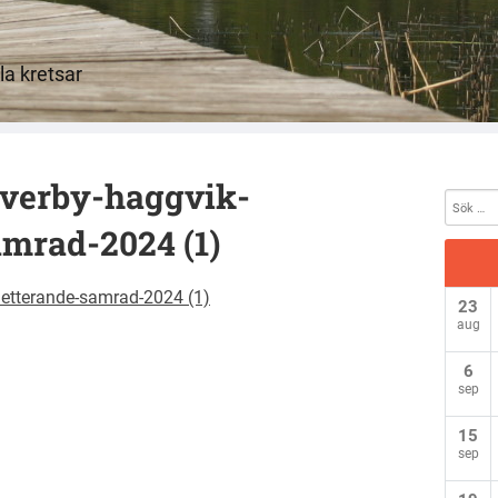
a kretsar
overby-haggvik-
mrad-2024 (1)
letterande-samrad-2024 (1)
23
aug
6
sep
15
sep