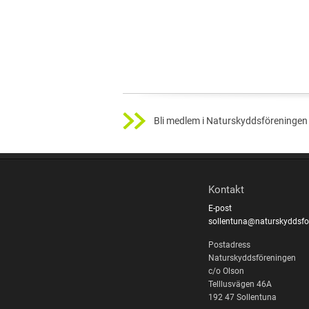
Bli medlem i Naturskyddsföreningen 
Kontakt
E-post
sollentuna@naturskyddsfo
Postadress
Naturskyddsföreningen
c/o Olson
Telllusvägen 46A
192 47 Sollentuna