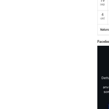
19
sep
4
okt
Naturs
Faceb
Dett
anv
som